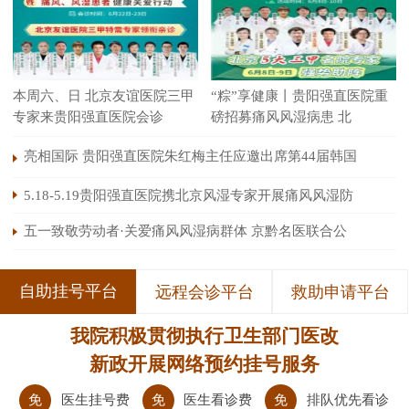
本周六、日 北京友谊医院三甲
“粽”享健康丨贵阳强直医院重
专家来贵阳强直医院会诊
磅招募痛风风湿病患 北
亮相国际 贵阳强直医院朱红梅主任应邀出席第44届韩国
5.18-5.19贵阳强直医院携北京风湿专家开展痛风风湿防
五一致敬劳动者·关爱痛风风湿病群体 京黔名医联合公
自助挂号平台
远程会诊平台
救助申请平台
我院积极贯彻执行卫生部门医改
新政开展网络预约挂号服务
免
医生挂号费
免
医生看诊费
免
排队优先看诊