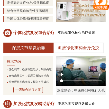
定量确定炎症分布/骨质损伤度
结合合常规血检定性疾病所属
判断人体经络/微循环障碍程度
个体化抗复发组合治疗
实现规范化核心治疗效果
深层关节除炎治痛
血液净化重构全身免疫
技术功效
微创剥离、松懈粘连组织，消除炎症
直击病灶关节，深层关节除炎治痛
快速缓解肿痛症状，预防关节破坏
中西结合治疗方案
深度除炎：中医微创可视针刀镜
加强化抗复发辅助治疗
康复巩固实现疗效最大化