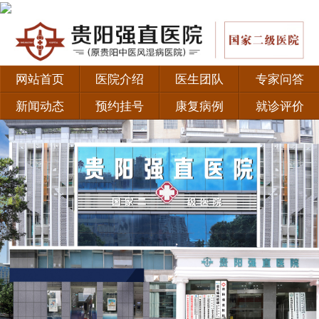
网站首页
医院介绍
医生团队
专家问答
新闻动态
预约挂号
康复病例
就诊评价
·
如何正确认识强直性脊柱炎？
·
患者福音！北京积水潭医院黄彦弘教授联合贵阳强直
·
贵阳类风湿专科医院有哪些 治疗类风湿有哪些好的