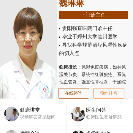
魏琳琳
·
门诊主任
贵阳强直医院门诊主任
毕业于郑州大学临川医学
寻找科学规范治疗风湿性疾病
的切入点
临床擅长
：风湿免疫疾病，如类风
湿关节炎、系统性红斑狼疮、系统
性血管炎、强直性脊柱炎、干燥综
合征、老年性骨关节炎、骨质疏松
在线咨询
预约挂号
等...
【详细】
健康讲堂
医生问答
视频解答常见疑问
临床医生答疑解惑