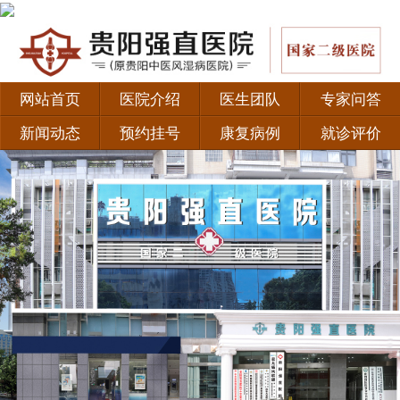
网站首页
医院介绍
医生团队
专家问答
新闻动态
预约挂号
康复病例
就诊评价
·
如何正确认识强直性脊柱炎？
·
患者福音！北京积水潭医院黄彦弘教授联合贵阳强直
·
贵阳类风湿专科医院有哪些 治疗类风湿有哪些好的