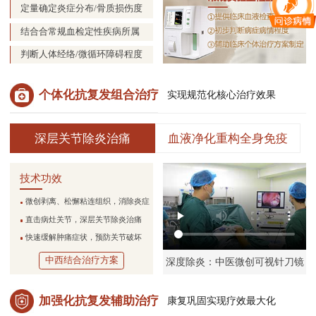
定量确定炎症分布/骨质损伤度
结合合常规血检定性疾病所属
判断人体经络/微循环障碍程度
个体化抗复发组合治疗
实现规范化核心治疗效果
深层关节除炎治痛
血液净化重构全身免疫
技术功效
微创剥离、松懈粘连组织，消除炎症
直击病灶关节，深层关节除炎治痛
快速缓解肿痛症状，预防关节破坏
中西结合治疗方案
深度除炎：中医微创可视针刀镜
加强化抗复发辅助治疗
康复巩固实现疗效最大化