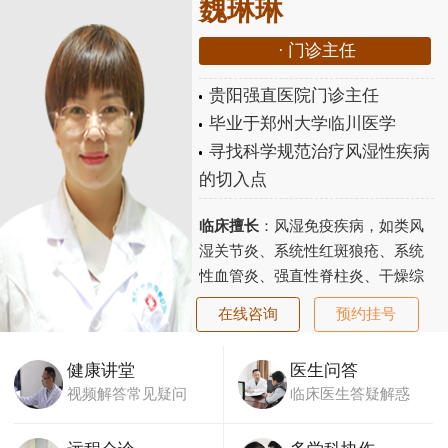
魏琳琳
·
门诊主任
贵阳强直医院门诊主任
毕业于郑州大学临川医学
寻找科学规范治疗风湿性疾病
的切入点
临床擅长
：风湿免疫疾病，如类风
湿关节炎、系统性红斑狼疮、系统
性血管炎、强直性脊柱炎、干燥综
合征、老年性骨关节炎、骨质疏松
在线咨询
预约挂号
等...
【详细】
健康讲堂
医生问答
视频解答常见疑问
临床医生答疑解惑