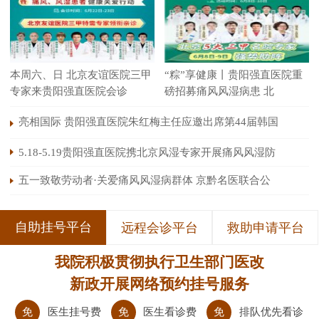
本周六、日 北京友谊医院三甲
“粽”享健康丨贵阳强直医院重
专家来贵阳强直医院会诊
磅招募痛风风湿病患 北
亮相国际 贵阳强直医院朱红梅主任应邀出席第44届韩国
5.18-5.19贵阳强直医院携北京风湿专家开展痛风风湿防
五一致敬劳动者·关爱痛风风湿病群体 京黔名医联合公
自助挂号平台
远程会诊平台
救助申请平台
我院积极贯彻执行卫生部门医改
新政开展网络预约挂号服务
免
医生挂号费
免
医生看诊费
免
排队优先看诊