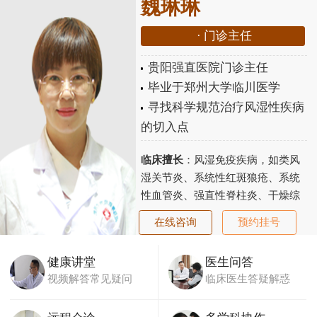
魏琳琳
·
门诊主任
贵阳强直医院门诊主任
毕业于郑州大学临川医学
寻找科学规范治疗风湿性疾病
的切入点
临床擅长
：风湿免疫疾病，如类风
湿关节炎、系统性红斑狼疮、系统
性血管炎、强直性脊柱炎、干燥综
合征、老年性骨关节炎、骨质疏松
在线咨询
预约挂号
等...
【详细】
健康讲堂
医生问答
视频解答常见疑问
临床医生答疑解惑