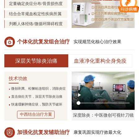
定量确定炎症分布/骨质损伤度
结合合常规血检定性疾病所属
判断人体经络/微循环障碍程度
个体化抗复发组合治疗
实现规范化核心治疗效果
深层关节除炎治痛
血液净化重构全身免疫
技术功效
微创剥离、松懈粘连组织，消除炎症
直击病灶关节，深层关节除炎治痛
快速缓解肿痛症状，预防关节破坏
中西结合治疗方案
深度除炎：中医微创可视针刀镜
加强化抗复发辅助治疗
康复巩固实现疗效最大化