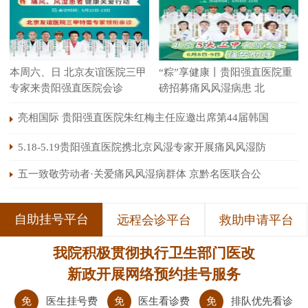
本周六、日 北京友谊医院三甲
“粽”享健康丨贵阳强直医院重
专家来贵阳强直医院会诊
磅招募痛风风湿病患 北
亮相国际 贵阳强直医院朱红梅主任应邀出席第44届韩国
5.18-5.19贵阳强直医院携北京风湿专家开展痛风风湿防
五一致敬劳动者·关爱痛风风湿病群体 京黔名医联合公
自助挂号平台
远程会诊平台
救助申请平台
我院积极贯彻执行卫生部门医改
新政开展网络预约挂号服务
免
医生挂号费
免
医生看诊费
免
排队优先看诊