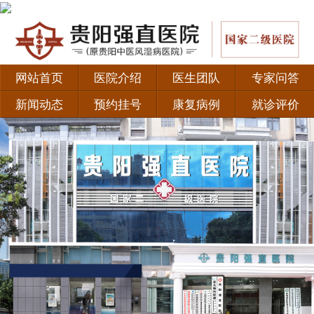
网站首页
医院介绍
医生团队
专家问答
新闻动态
预约挂号
康复病例
就诊评价
·
如何正确认识强直性脊柱炎？
·
患者福音！北京积水潭医院黄彦弘教授联合贵阳强直
·
贵阳类风湿专科医院有哪些 治疗类风湿有哪些好的
·
新妈妈为什么会易得产后风湿？