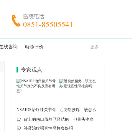
在线咨询
就诊评价
更多
专家观点
NSAIDS治疗膝关节骨
近突然腰疼，该怎么
性关节
办,是
背上的伤口虽然已经结疤，但骨头疼痛
补肾治疗强直性脊柱炎好吗