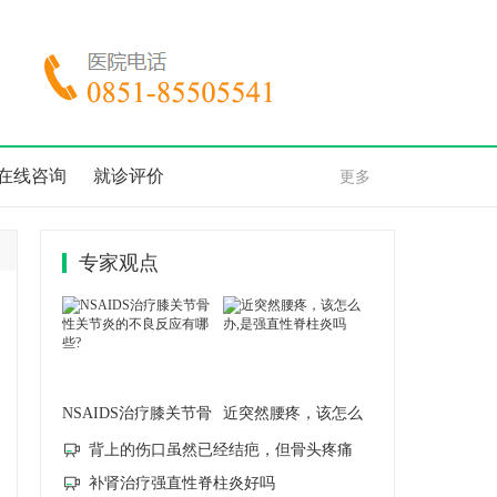
在线咨询
就诊评价
更多
专家观点
NSAIDS治疗膝关节骨
近突然腰疼，该怎么
性关节
办,是
背上的伤口虽然已经结疤，但骨头疼痛
补肾治疗强直性脊柱炎好吗