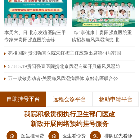
本周六、日 北京友谊医院三甲
“粽”享健康丨贵阳强直医院重
专家来贵阳强直医院会诊
磅招募痛风风湿病患 北
亮相国际 贵阳强直医院朱红梅主任应邀出席第44届韩国
5.18-5.19贵阳强直医院携北京风湿专家开展痛风风湿防
五一致敬劳动者·关爱痛风风湿病群体 京黔名医联合公
自助挂号平台
远程会诊平台
救助申请平台
我院积极贯彻执行卫生部门医改
新政开展网络预约挂号服务
免
医生挂号费
免
医生看诊费
免
排队优先看诊