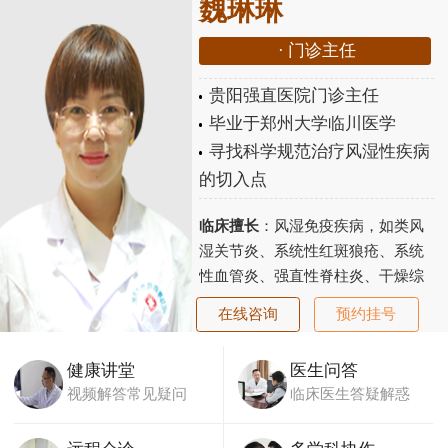
魏琳琳
·
门诊主任
贵阳强直医院门诊主任
毕业于郑州大学临川医学
寻找科学规范治疗风湿性疾病
的切入点
临床擅长
：风湿免疫疾病，如类风
湿关节炎、系统性红斑狼疮、系统
性血管炎、强直性脊柱炎、干燥综
合征、老年性骨关节炎、骨质疏松
在线咨询
预约挂号
等...
【详细】
健康讲堂
医生问答
视频解答常见疑问
临床医生答疑解惑