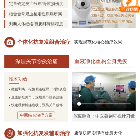
定量确定炎症分布/骨质损伤度
结合合常规血检定性疾病所属
判断人体经络/微循环障碍程度
个体化抗复发组合治疗
实现规范化核心治疗效果
深层关节除炎治痛
血液净化重构全身免疫
技术功效
微创剥离、松懈粘连组织，消除炎症
直击病灶关节，深层关节除炎治痛
快速缓解肿痛症状，预防关节破坏
中西结合治疗方案
深度除炎：中医微创可视针刀镜
加强化抗复发辅助治疗
康复巩固实现疗效最大化